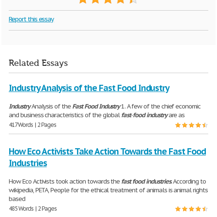
Report this essay
Related Essays
Industry Analysis of the Fast Food Industry
Industry
Analysis of the
Fast
Food
Industry
1. A few of the chief economic
and business characteristics of the global
fast
-
food
industry
are as
417 Words | 2 Pages
How Eco Activists Take Action Towards the Fast Food
Industries
How Eco Activists took action towards the
fast
food
industries
. According to
wikipedia, PETA, People for the ethical treatment of animals is animal rights
based
485 Words | 2 Pages