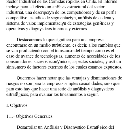
Sector Industrial de las Comidas rбpidas en Chile. El informe
incluye para tal efecto un anбlisis estructural del sector
industrial, una descripciуn de los competidores y de su perfil
competitivo, estudios de segmentaciуn, anбlisis de cadena y
sistema de valor, implementaciуn de estrategias genйricas y
operativas y diagnуsticos internos y externos.
Destacaremos lo que significa para una empresa
encontrarse en un medio turbulento, es decir, a los cambios que
se van produciendo con el transcurso del tiempo como es el
caso de avance de tecnologнas, aumento de necesidades de los
consumidores, sucesos econуmicos, aspectos sociales, y asн un
sinnъmero de factores externos de los cuales estamos expuestos.
Queremos hacer notar que las ventajas y disminuciones de
riesgos no son para la empresas simples casualidades, sino que
para esto hay que hacer una serie de anбlisis y diagnуsticos
estratйgicos, para evaluar los lineamientos a seguir.
I. Objetivos
1.1.- Objetivos Generales
Desarrollar un Anбlisis y Diagnуstico Estratйgico del