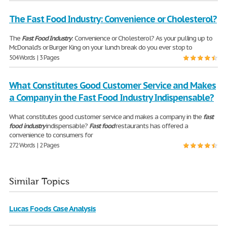
The Fast Food Industry: Convenience or Cholesterol?
The
Fast
Food
Industry
: Convenience or Cholesterol? As your pulling up to
McDonald’s or Burger King on your lunch break do you ever stop to
504 Words | 3 Pages
What Constitutes Good Customer Service and Makes
a Company in the Fast Food Industry Indispensable?
What constitutes good customer service and makes a company in the
fast
food
industry
indispensable?
Fast
food
restaurants has offered a
convenience to consumers for
272 Words | 2 Pages
Similar Topics
Lucas Foods Case Analysis