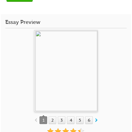
Essay Preview
1
2
3
4
5
6
7
8
9
10