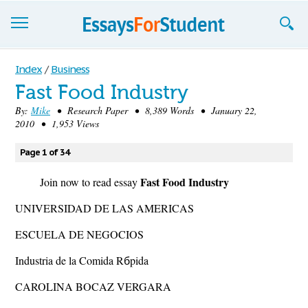
Essays
Index
/
Business
Fast Food Industry
Sign up
By:
Mike
• Research Paper • 8,389 Words • January 22,
2010 • 1,953 Views
Sign in
Blog
Page 1 of 34
Fast Food Industry
Contact us
Join now to read essay
UNIVERSIDAD DE LAS AMERICAS
ESCUELA DE NEGOCIOS
Industria de la Comida Rбpida
CAROLINA BOCAZ VERGARA